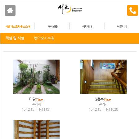
서촌게스트하우스소개
재미난골
예약안내
커뮤니티
객실 및 시설
찾아오시는길
마당
2층부
관리자
관리자
15.12.15
|
Hit 1191
15.12.15
|
Hit 1020