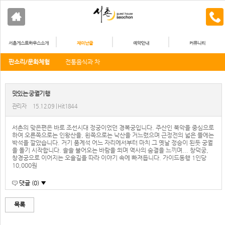
서촌게스트하우스소개
재미난골
예약안내
커뮤니티
판소리/문화체험
전통음식과 차
맛있는 궁궐기행
관리자
15.12.09 | Hit1844
서촌의 맞은편은 바로 조선시대 정궁이었던 경복궁입니다. 주산인 북악을 중심으로
하여 오른쪽으로는 인왕산을, 왼쪽으로는 낙산을 거느렸으며 근정전의 넓은 뜰에는
박석을 깔았습니다. 거기 품계석 어느 자리에서부터 마치 그 옛날 정승이 된듯 궁궐
을 돌기 시작합니다. 솔솔 불어오는 바람을 쐬며 역사의 숨결을 느끼며... 창덕궁,
창경궁으로 이어지는 오솔길을 따라 이야기 속에 빠져듭니다. 가이드동행 1인당
10,000원
댓글 (0) ▼
목록