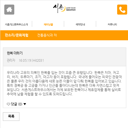
서촌게스트하우스소개
재미난골
예약안내
커뮤니티
판소리/문화체험
전통음식과 차
한복 더하기
관리자
16.05.19 | Hit2031
우리나라 고유의 의복인 한복을 입는 것이 요즘 큰 유행입니다. 한복은 치마, 저고
리, 바지, 두루마기, 조끼, 마고자 등이 포함됩니다. 국내에 들어오는 외국인 관광객
은 물론 우리 것의 아름다움에 새로 눈뜬 이들이 앞 다퉈 한복을 입어보고 있습니다.
특히 경복궁 등 고궁을 가거나 인근을 돌아다니는데 한복은 더욱 자연스럽고 멋져
보입니다. 서촌게스트하우스에서는 자체 보유한 한복이나 제휴업체를 통해 실비로
추억에 남을 체험을 할 수 있도록 도와드립니다.
댓글 (0) ▼
목록