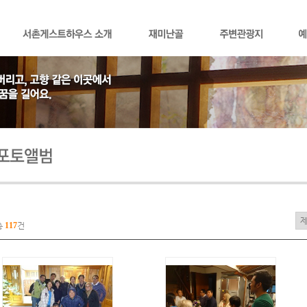
총
117
건