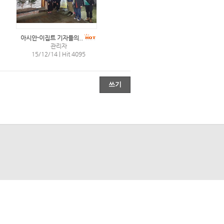
아시안-이집트 기자들의..
관리자
15/12/14
|
Hit 4095
쓰기