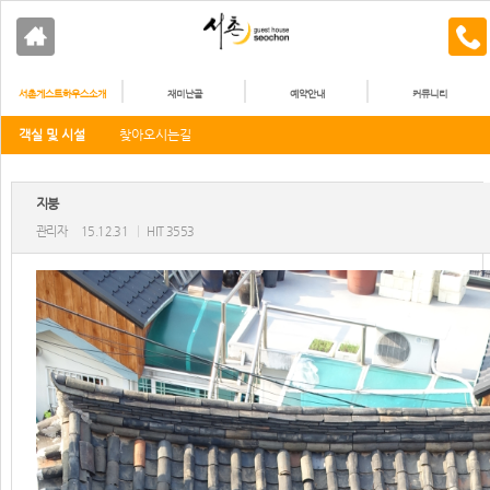
서촌게스트하우스소개
재미난골
예약안내
커뮤니티
객실 및 시설
찾아오시는길
지붕
관리자
15.12.31
|
HIT 3553