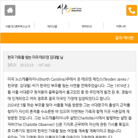
서촌게스트하우스소개
재미난골
예약안내
커뮤니티
공지-게시판
한국 가족을 찾는 미국 테오덴 김대철 님
관리자
26.03.29
|
HIT 348
미국 노스캐롤라이나(North Carolina)주에서 온 테오덴 제인스(Teoden Janes /
힌국명: 김대철) 씨가 한국인 부모를 찾는 사연을 전해주었습니다. 그는 1974년 2
월 서울 서대문구 현저동의 골목길에서 울고있던 중 한 주민에게 발견 된 후, 경찰서
에 인계되었고 여러 경로로 결국 미국인 가정에 입양되었다고 합니다.
2024년 5월 하순 부모을 찾아 서울을 처음 방문한 그는 서대문구의 출생지 근처를
찾아가 자신의 흔적을 수소문한 바 있으며 이번에는 가족과 함께 이곳 서촌집에 재
방문한 것입니다. 그는 노드캐롤라이나주 샬럿(Charlotte)시에서 발행하는 샬럿 옵
저버(The Chalotte Observer) 신문 기자로 근무하며 자신에 관한 기사를 특집으
로 다루기도 했으며 한국인 가족을 찾는 여정을 계속할 계획이라고 했습니다.
우리는 그의 간절한 꿈이 이루어지기를 마음깊이 기원하며 응원합니다.